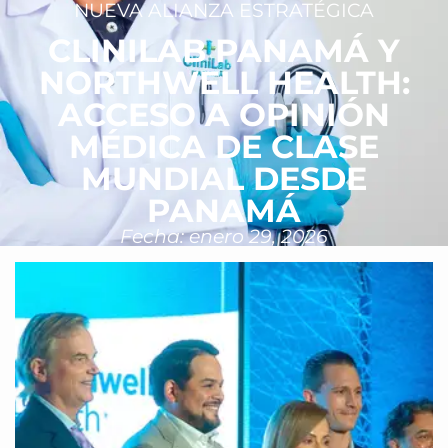
NUEVA ALIANZA ESTRATÉGICA
CLINILAB PANAMÁ Y
NORTHWELL HEALTH:
ACCESO A OPINIÓN
MÉDICA DE CLASE
MUNDIAL DESDE
PANAMÁ
Fecha: enero 29, 2026