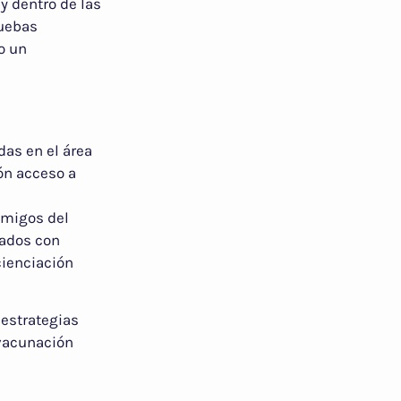
y dentro de las
ruebas
o un
as en el área
ón acceso a
 Amigos del
cados con
cienciación
 estrategias
 vacunación