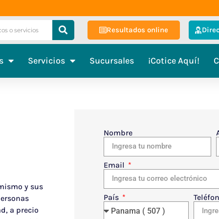
Resultados online
Dire
s
Servicios
Sucursales
¡Cotice Aquí!
C
Nombre
Email
 mismo y sus
País
Teléfo
personas
d, a precio