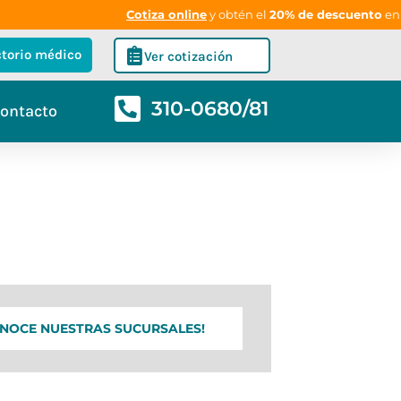
Cotiza online
y obtén el
20% de descuento
en laborator
ctorio médico
Ver cotización
310-0680/81
ontacto
ONOCE NUESTRAS SUCURSALES!