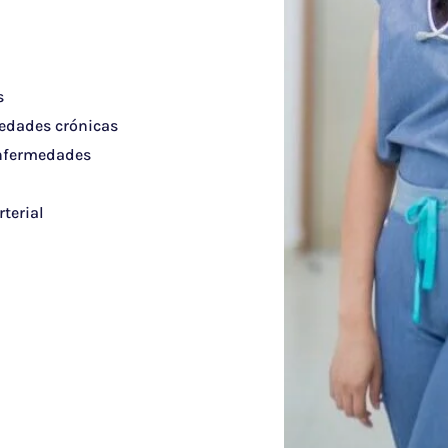
s
edades crónicas
nfermedades
terial