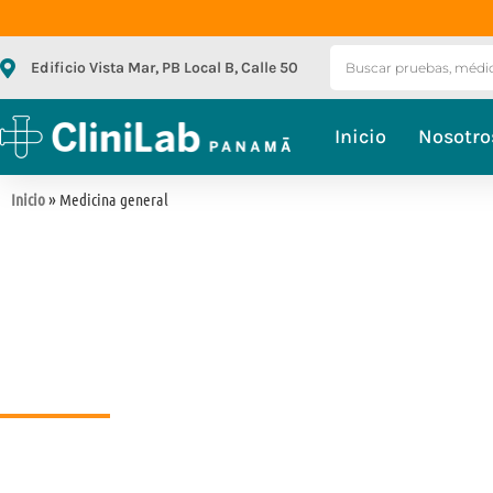
Edificio Vista Mar, PB Local B, Calle 50
Inicio
Nosotro
Inicio
» Medicina general
¡Cuidamos tu salud!
MEDICINA GENERAL
Consultas por enfermedades
Toma de presión
Inyectab