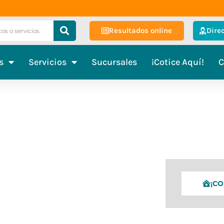
Resultados online
Dire
s
Servicios
Sucursales
¡Cotice Aquí!
C
¡C
les