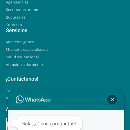
Agendar cita
Resultados online
Sucursales
Contacto
Servicios
Medicina general
Medicina especializada
Salud ocupacional
Atención a domicilio
¡Contáctenos!
Tel.: +507 310 0680/81
info@clinilabpanama.com
Aceptamos
Hola, ¿Tienes preguntas?