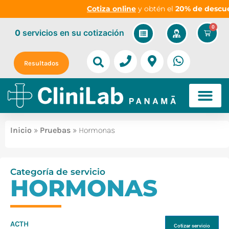
Cotiza online
y obtén el
20% de descuen
0
0
servicios
en su cotización
Resultados
Inicio
»
Pruebas
» Hormonas
Categoría de servicio
HORMONAS
ACTH
Cotizar servicio