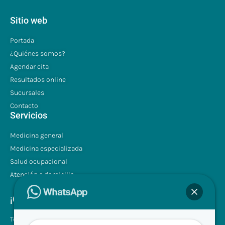
Sitio web
Portada
¿Quiénes somos?
Agendar cita
Resultados online
Sucursales
Contacto
Servicios
Medicina general
Medicina especializada
Salud ocupacional
Atención a domicilio
¡Contáctenos!
Tel.: +507 310 0680/81