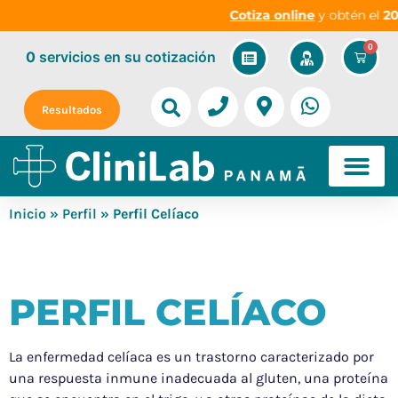
Cotiza online
y obtén el
20%
0
0
servicios
en su cotización
Resultados
Inicio
»
Perfil
» Perfil Celíaco
PERFIL CELÍACO
La enfermedad celíaca es un trastorno caracterizado por
una respuesta inmune inadecuada al gluten, una proteína