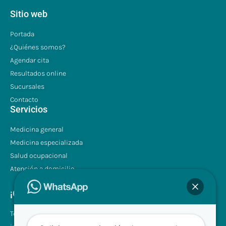
Sitio web
Portada
¿Quiénes somos?
Agendar cita
Resultados online
Sucursales
Contacto
Servicios
Medicina general
Medicina especializada
Salud ocupacional
Atención a domicilio
¡Contáctenos!
Tel.: +507 310 0680/81