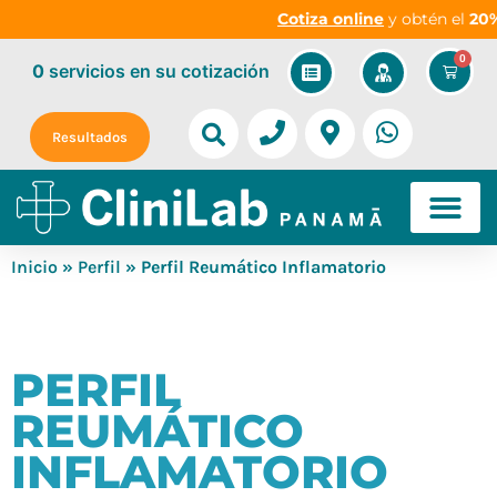
Cotiza online
y obtén el
20% 
0
0
servicios
en su cotización
Resultados
Inicio
»
Perfil
» Perfil Reumático Inflamatorio
PERFIL
REUMÁTICO
INFLAMATORIO