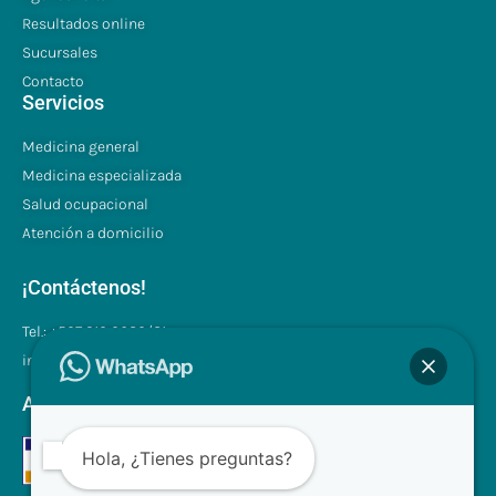
Resultados online
Sucursales
Contacto
Servicios
Medicina general
Medicina especializada
Salud ocupacional
Atención a domicilio
¡Contáctenos!
Tel.: +507 310 0680/81
info@clinilabpanama.com
Aceptamos
Hola, ¿Tienes preguntas?