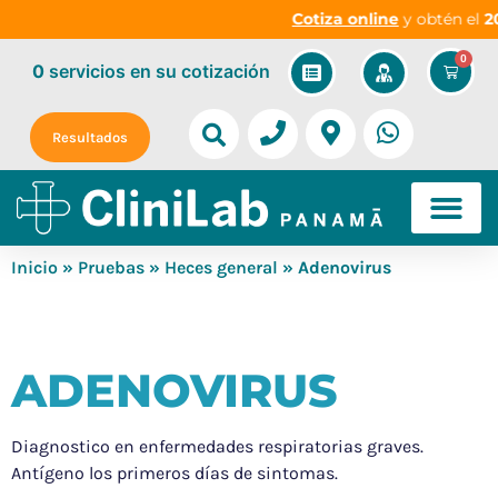
Cotiza online
y obtén el
20
0
0
servicios
en su cotización
Resultados
Inicio
»
Pruebas
»
Heces general
» Adenovirus
ADENOVIRUS
Diagnostico en enfermedades respiratorias graves.
Antígeno los primeros días de sintomas.