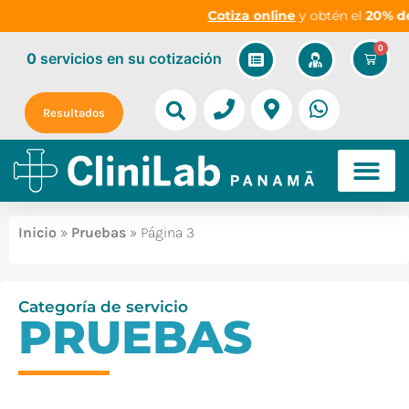
Cotiza online
y obtén el
20% de 
0
0
servicios
en su cotización
Resultados
Inicio
»
Pruebas
» Página 3
Categoría de servicio
PRUEBAS