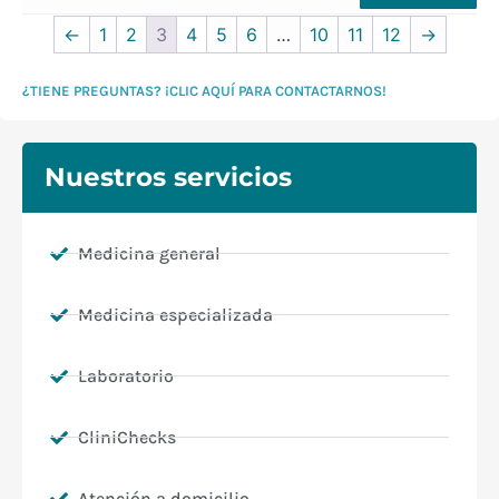
←
1
2
3
4
5
6
…
10
11
12
→
¿TIENE PREGUNTAS? ¡CLIC AQUÍ PARA CONTACTARNOS!
Nuestros servicios
Medicina general
Medicina especializada
Laboratorio
CliniChecks
Atención a domicilio