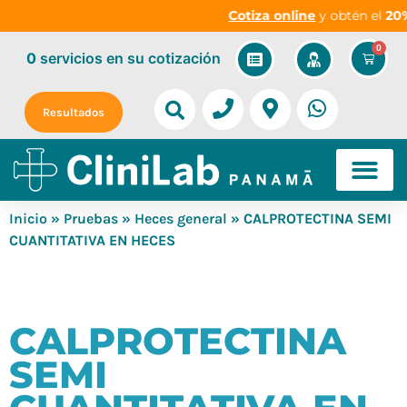
Cotiza online
y obtén el
20% 
0
0
servicios
en su cotización
Resultados
Inicio
»
Pruebas
»
Heces general
» CALPROTECTINA SEMI
CUANTITATIVA EN HECES
CALPROTECTINA
SEMI