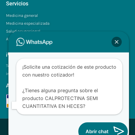
Servicios
Medicina general
Medicina especializada
Salud ocupacional
Atención a domicilio
¡Contáctenos!
Tel.: +507 310 0680/81
¡Solicite una cotización de este producto
info@clinilabpanama.com
con nuestro cotizador!
Aceptamos
¿Tienes alguna pregunta sobre el
producto CALPROTECTINA SEMI
CUANTITATIVA EN HECES?
® CliniLab - Todos los derechos reservados
Abrir chat