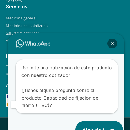
Contacto
Servicios
Medicina general
Medicina especializada
Salud ocupacional
Atención a domicilio
¡Contáctenos!
Tel.: +507 310 0680/81
¡Solicite una cotización de este producto
info@clinilabpanama.com
con nuestro cotizador!
Aceptamos
¿Tienes alguna pregunta sobre el
producto Capacidad de fijacion de
hierro (TIBC)?
® CliniLab - Todos los derechos reservados
Abrir chat