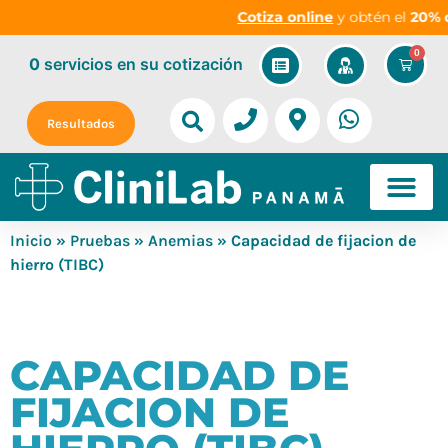
Cotiza online
y obtén el
20% d
0
0
servicios
en su cotización
Resultados
Inicio
»
Pruebas
»
Anemias
» Capacidad de fijacion de
hierro (TIBC)
CAPACIDAD DE
FIJACION DE