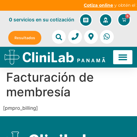
Cotiza online
y obtén el
2
0
0
servicios
en su cotización
Resultados
¡Cotice Aquí!
Facturación de
membresía
[pmpro_billing]