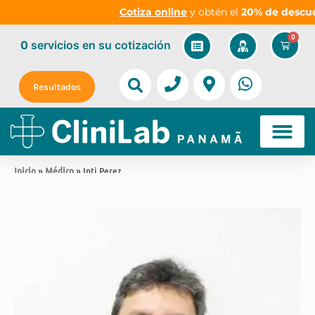
Cotiza online
y obtén el
20% de descuent
0
0
servicios
en su cotización
Resultados
Inicio
»
Médico
» Inti Perez