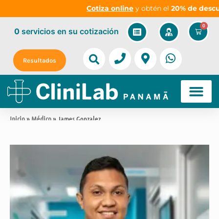
Cotiza online
y obtén el
20% de descuent
0
0
servicios
en su cotización
Resultados
Inicio
»
Médico
» James Gonzalez