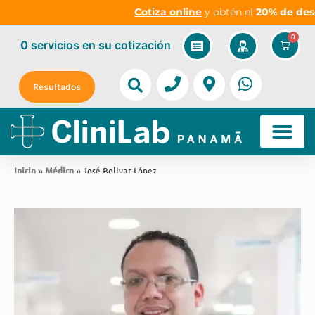
Cotiza online
y obtén el
20% de descu
0
0
servicios
en su cotización
Resultados
Inicio
»
Médico
» José Bolivar López