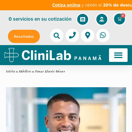
Cotiza online
y obtén el
20% de descuent
0
0
servicios
en su cotización
Resultados
Inicio
»
Médico
» Omar Alexis Pérez