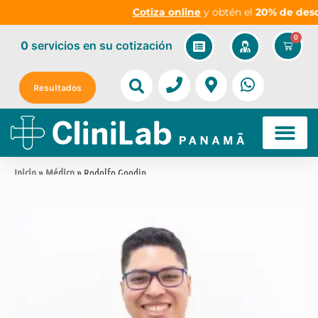
Cotiza online
y obtén el
20% de descue
0
0
servicios
en su cotización
Resultados
Inicio
»
Médico
» Rodolfo Goodin