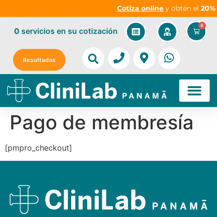
Cotiza online
y obtén el
20% 
0
0
servicios
en su cotización
Resultados
Pago de membresía
[pmpro_checkout]