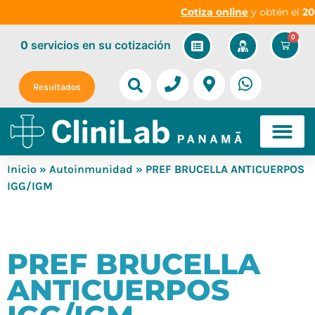
Cotiza online
y obtén el
20%
0
0
servicios
en su cotización
Resultados
Inicio
»
Autoinmunidad
» PREF BRUCELLA ANTICUERPOS
IGG/IGM
PREF BRUCELLA
ANTICUERPOS