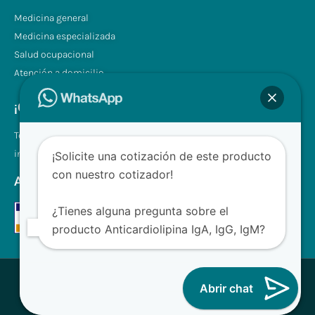
Medicina general
Medicina especializada
Salud ocupacional
Atención a domicilio
¡Contáctenos!
Tel.: +507 310 0680/81
info@clinilabpanama.com
¡Solicite una cotización de este producto
con nuestro cotizador!
Aceptamos
¿Tienes alguna pregunta sobre el
producto Anticardiolipina IgA, IgG, IgM?
® CliniLab - Todos los derechos reservados
Abrir chat
Desarrollado con ❤ para Clinilab