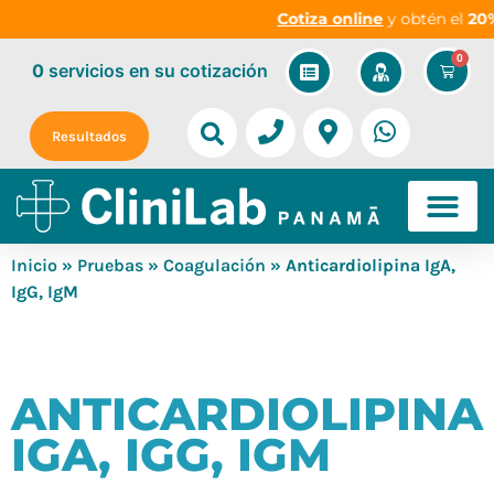
Cotiza online
y obtén el
20%
0
0
servicios
en su cotización
Resultados
Inicio
»
Pruebas
»
Coagulación
» Anticardiolipina IgA,
IgG, IgM
ANTICARDIOLIPINA
IGA, IGG, IGM