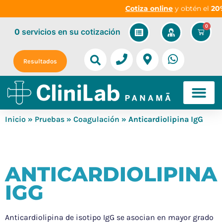
Cotiza online
y obtén el
20%
0
0
servicios
en su cotización
Resultados
Inicio
»
Pruebas
»
Coagulación
» Anticardiolipina IgG
ANTICARDIOLIPINA
IGG
Anticardiolipina de isotipo IgG se asocian en mayor grado