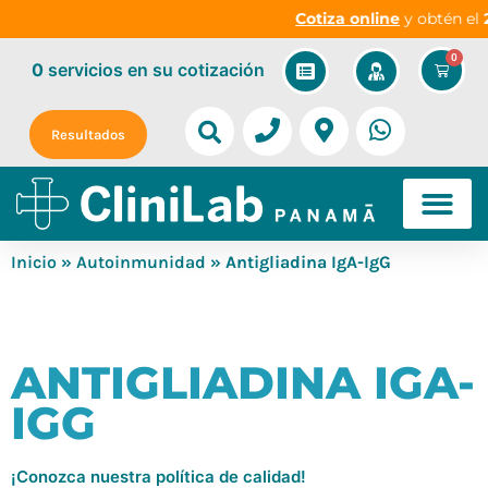
Cotiza online
y obtén el
2
0
0
servicios
en su cotización
Resultados
Inicio
»
Autoinmunidad
» Antigliadina IgA-IgG
ANTIGLIADINA IGA-
IGG
¡Conozca nuestra política de calidad!