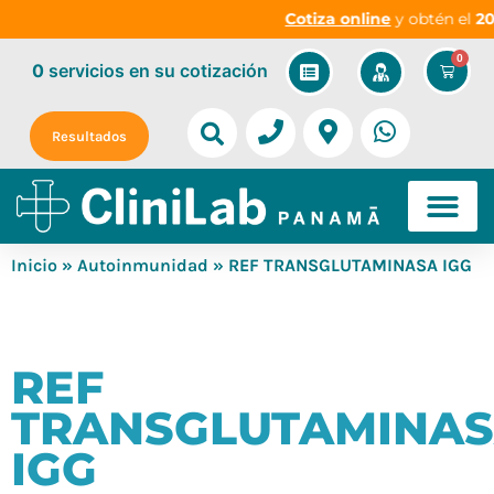
Cotiza online
y obtén el
20%
0
0
servicios
en su cotización
Resultados
Inicio
»
Autoinmunidad
» REF TRANSGLUTAMINASA IGG
REF
TRANSGLUTAMINA
IGG