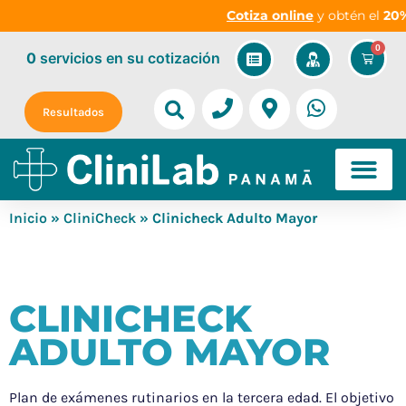
Cotiza online
y obtén el
20% 
0
0
servicios
en su cotización
Resultados
Inicio
»
CliniCheck
» Clinicheck Adulto Mayor
CLINICHECK
ADULTO MAYOR
Plan
de
exámenes
rutinarios en
la
tercera
edad
.
El
objetivo