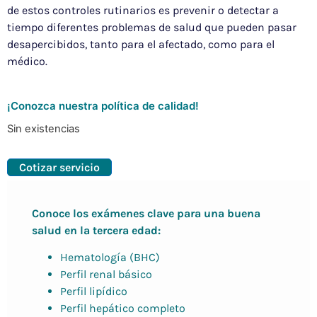
de
estos
controles
rutinarios
es
prevenir
o
detectar
a
tiempo
diferentes
problema
s
de
sal
ud
que
pu
eden
pasar
desapercibidos
,
tanto
para
el
afectado
,
como
para
el
médico
.
¡Conozca nuestra política de calidad!
Sin existencias
Cotizar servicio
Conoce los exámenes clave para una buena
salud en la tercera edad:
Hematología
(
BHC
)
Perfil
renal
básico
Perfil
lipídico
Perfil
hepático
completo