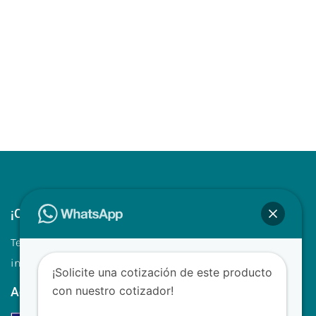
¡Contáctenos!
Tel.: +507 310 0680/81
info@clinilabpanama.com
¡Solicite una cotización de este producto
con nuestro cotizador!
Aceptamos