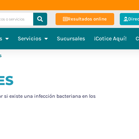
Resultados online
Dire
s
Servicios
Sucursales
¡Cotice Aquí!
C
s
ES
 si existe una infección bacteriana en los