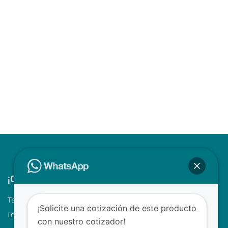
¡Contáctenos!
Tel.: +507 310 0680/81
¡Solicite una cotización de este producto
info@clinilabpanama.com
con nuestro cotizador!