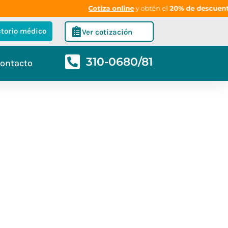
Cotiza online
y obtén el
20% de descuento
en
ctorio médico
Ver cotización
310-0680/81
ontacto