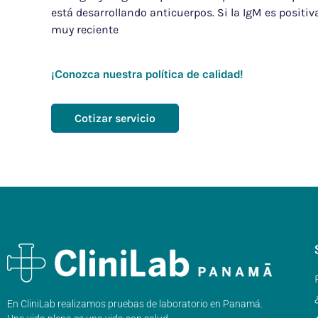
está desarrollando anticuerpos. Si la IgM es positiv
muy reciente
¡Conozca nuestra política de calidad!
Cotizar servicio
En CliniLab realizamos pruebas de laboratorio en Panamá.