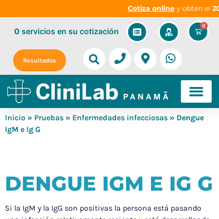
Cotiza online
y obtén el
20
0
0
servicios
en su cotización
Resultados
Inicio
»
Pruebas
»
Enfermedades infecciosas
» Dengue
IgM e Ig G
DENGUE IGM E IG G
Si la IgM y la IgG son positivas la persona está pasando