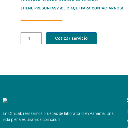
¿TIENE PREGUNTAS? ¡CLIC AQUÍ PARA CONTACTARNOS!
Cotizar servicio
En CliniLab realizamos pruebas de laboratorio en Panamá. Una
vida plena es una vida con salud.