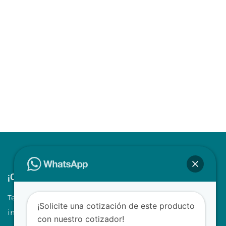
¡Contáctenos!
Tel.: +507 310 0680/81
¡Solicite una cotización de este producto
info@clinilabpanama.com
con nuestro cotizador!