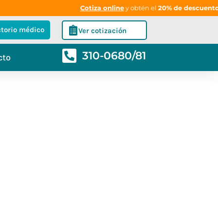
Cotiza online
y obtén el
20% de descuento
en 
ctorio médico
Ver cotización
310-0680/81
cto