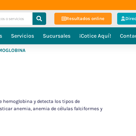
Resultados online
Dire
s
Servicios
Sucursales
¡Cotice Aquí!
Conta
EMOGLOBINA
E
e hemoglobina y detecta los tipos de
ticar anemia, anemia de células falciformes y