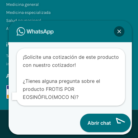
Medicina general
Medicina especializada
Salud ocupacional
Atención a domicilio
¡Contáctenos!
Tel.: +507 310 0680/81
¡Solicite una cotización de este producto
info@clinilabpanama.com
con nuestro cotizador!
Aceptamos
¿Tienes alguna pregunta sobre el
producto FROTIS POR
EOSINÓFILO(MOCO N)?
® CliniLab - Todos los derechos reservados
Abrir chat
Desarrollado con ❤ para Clinilab