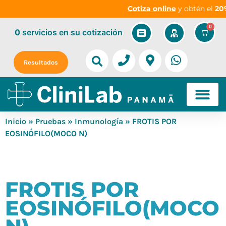
Cotiza online
y obtén el
20%
0
0
servicios
en su cotización
Resultados
Inicio
»
Pruebas
»
Inmunología
» FROTIS POR
EOSINÓFILO(MOCO N)
FROTIS POR
EOSINÓFILO(MOCO