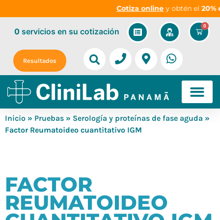
Cotiza online
y obtén el
20% d
0
0
servicios
en su cotización
Resultados
Inicio
»
Pruebas
»
Serología y proteínas de fase aguda
»
Factor Reumatoideo cuantitativo IGM
FACTOR
REUMATOIDEO