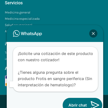
Servicios
Medicina general
Medicina especializada
Salud ocupacional
Atención a domicilio
¡Contáctenos!
Tel.: +507 310 0680/81
¡Solicite una cotización de este producto
info@clinilabpanama.com
con nuestro cotizador!
Aceptamos
¿Tienes alguna pregunta sobre el
producto Frotis en sangre periferica (Sin
interpretación de hematologo)?
® CliniLab - Todos los derechos reservados
Abrir chat