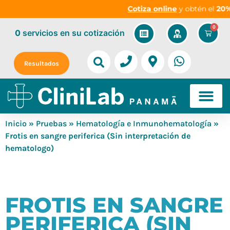
Cotiza online
y obtén el
20% 
0
0
servicios
en su cotización
Resultados
Inicio
»
Pruebas
»
Hematología e Inmunohematología
»
Frotis en sangre periferica (Sin interpretación de
hematologo)
FROTIS EN SANGRE
PERIFERICA (SIN