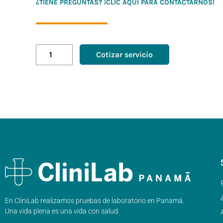
¿TIENE PREGUNTAS? ¡CLIC AQUÍ PARA CONTACTARNOS!
Cotizar servicio
En CliniLab realizamos pruebas de laboratorio en Panamá.
Una vida plena es una vida con salud.