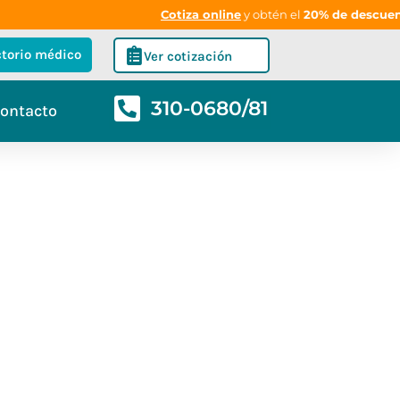
Cotiza online
y obtén el
20% de descuento
e
ctorio médico
Ver cotización
310-0680/81
ontacto