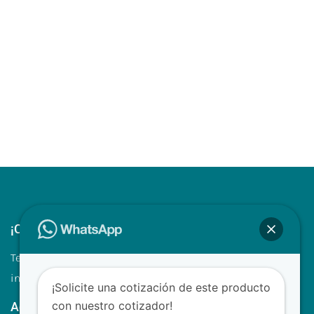
¡Contáctenos!
Tel.: +507 310 0680/81
info@clinilabpanama.com
¡Solicite una cotización de este producto
con nuestro cotizador!
Aceptamos