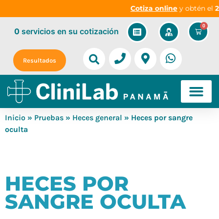
Cotiza online
y obtén el
20
0
0
servicios
en su cotización
Resultados
Inicio
»
Pruebas
»
Heces general
» Heces por sangre
oculta
HECES POR
SANGRE OCULTA