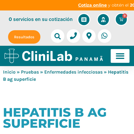
Cotiza online
y obtén el
20
0
0
servicios
en su cotización
Resultados
Inicio
»
Pruebas
»
Enfermedades infecciosas
» Hepatitis
B ag superficie
HEPATITIS B AG
SUPERFICIE