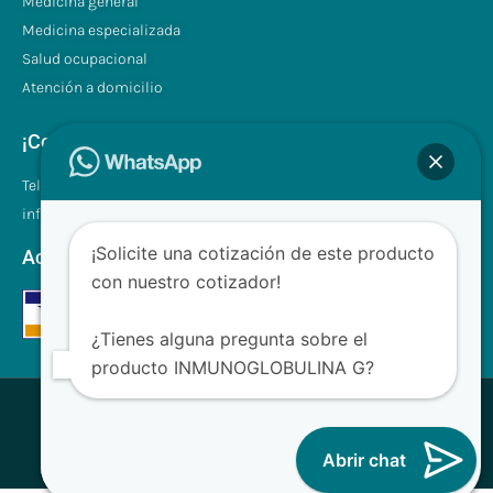
Medicina general
Medicina especializada
Salud ocupacional
Atención a domicilio
¡Contáctenos!
Tel.: +507 310 0680/81
info@clinilabpanama.com
¡Solicite una cotización de este producto
Aceptamos
con nuestro cotizador!
¿Tienes alguna pregunta sobre el
producto INMUNOGLOBULINA G?
® CliniLab - Todos los derechos reservados
Desarrollado con ❤ para Clinilab
Abrir chat