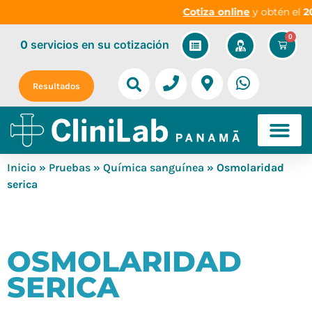
Cotiza online
y obtén el
20
0
0
servicios
en su cotización
Resultados
Inicio
»
Pruebas
»
Química sanguínea
» Osmolaridad
serica
OSMOLARIDAD
SERICA