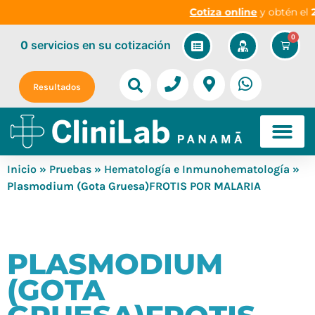
Cotiza online
y obtén el
2
0
0
servicios
en su cotización
Resultados
Inicio
»
Pruebas
»
Hematología e Inmunohematología
»
Plasmodium (Gota Gruesa)FROTIS POR MALARIA
PLASMODIUM
(GOTA