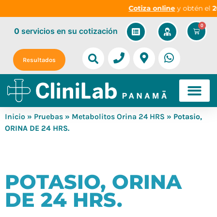
Cotiza online
y obtén el
20
0
0
servicios
en su cotización
Resultados
Inicio
»
Pruebas
»
Metabolitos Orina 24 HRS
» Potasio,
ORINA DE 24 HRS.
POTASIO, ORINA
DE 24 HRS.