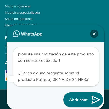
Medicina general
Medicina especializada
Salud ocupacional
Atención a domicilio
¡Contáctenos!
Tel.: +507 310 0680/81
info@clinilabpanama.com
¡Solicite una cotización de este producto
con nuestro cotizador!
Aceptamos
¿Tienes alguna pregunta sobre el
producto Potasio, ORINA DE 24 HRS.?
® CliniLab - Todos los derechos reservados
Abrir chat
Desarrollado con ❤ para Clinilab