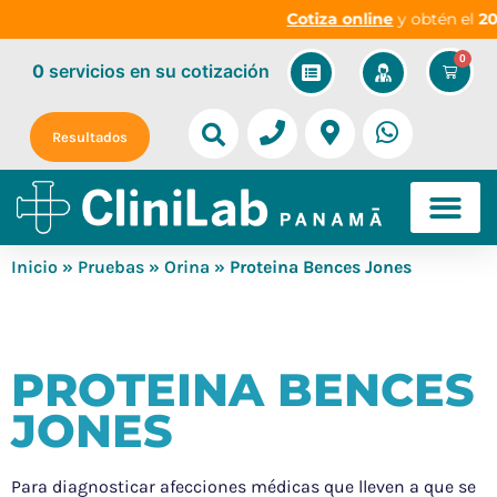
Cotiza online
y obtén el
20%
0
0
servicios
en su cotización
Resultados
Inicio
»
Pruebas
»
Orina
» Proteina Bences Jones
PROTEINA BENCES
JONES
Para diagnosticar afecciones médicas que lleven a que se