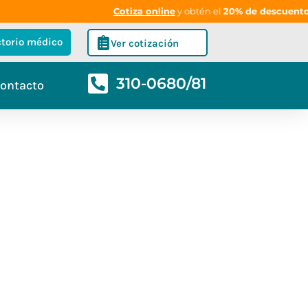
Cotiza online
y obtén el
20% de descuento
en 
ctorio médico
Ver cotización
310-0680/81
ontacto