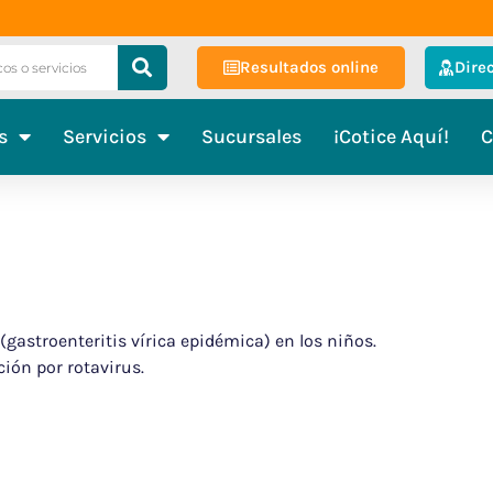
Resultados online
Dire
s
Servicios
Sucursales
¡Cotice Aquí!
C
 (gastroenteritis vírica epidémica) en los niños.
ión por rotavirus.