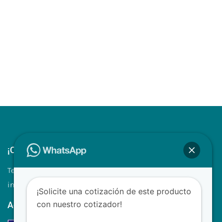
¡Contáctenos!
Tel.: +507 310 0680/81
info@clinilabpanama.com
¡Solicite una cotización de este producto
con nuestro cotizador!
Aceptamos