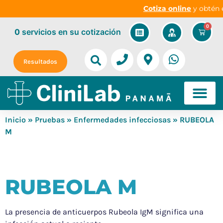
Cotiza online
y obtén e
0
0
servicios
en su cotización
Resultados
Inicio
»
Pruebas
»
Enfermedades infecciosas
» RUBEOLA
M
RUBEOLA M
La presencia de anticuerpos Rubeola IgM significa una