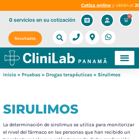
Cotiza online
y obtén el
20
0
0
servicios
en su cotización
Resultados
Inicio
»
Pruebas
»
Drogas terapéuticas
» Sirulimos
SIRULIMOS
La determinación de sirolimus se utiliza para monitorizar
el nivel del fármaco en las personas que han recibido un