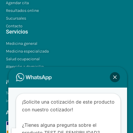
Agendar cita
Resultados online
Sucursales
Contacto
Servicios
Medicina general
Medicina especializada
Salud ocupacional
Atención a domicilio
¡Contáctenos!
Tel.: +507 310 0680/81
info@clinilabpanama.com
¡Solicite una cotización de este producto
con nuestro cotizador!
Aceptamos
¿Tienes alguna pregunta sobre el
producto TEST DE SENSIBILIDAD?