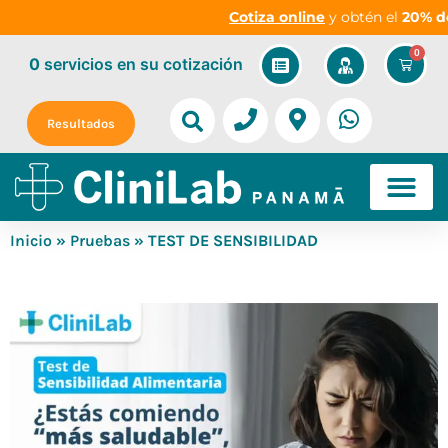
Cotiza online
y obtén el
20% de d
0
0
servicios
en su cotización
Resultados
Inicio
»
Pruebas
» TEST DE SENSIBILIDAD