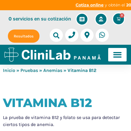
Cotiza online
y obtén el
20%
0
0
servicios
en su cotización
Resultados
Inicio
»
Pruebas
»
Anemias
» Vitamina B12
VITAMINA B12
La prueba de vitamina B12 y folato se usa para detectar
ciertos tipos de anemia.