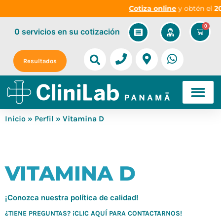
Cotiza online
y obtén el
20
0
0
servicios
en su cotización
Resultados
Inicio
»
Perfil
» Vitamina D
VITAMINA D
¡Conozca nuestra política de calidad!
¿TIENE PREGUNTAS? ¡CLIC AQUÍ PARA CONTACTARNOS!