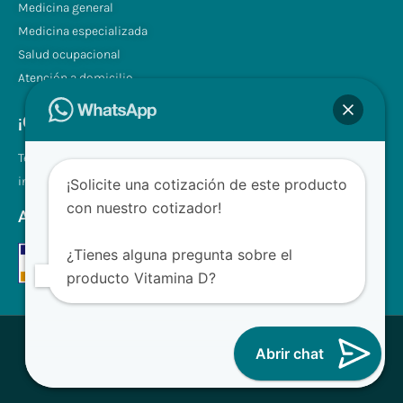
Medicina general
Medicina especializada
Salud ocupacional
Atención a domicilio
¡Contáctenos!
Tel.: +507 310 0680/81
info@clinilabpanama.com
¡Solicite una cotización de este producto
con nuestro cotizador!
Aceptamos
¿Tienes alguna pregunta sobre el
producto Vitamina D?
® CliniLab - Todos los derechos reservados
Abrir chat
Desarrollado con ❤ para Clinilab