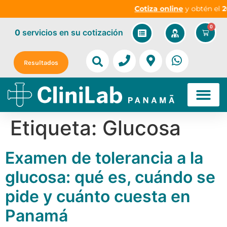
Cotiza online
y obtén el
20
0
0
servicios
en su cotización
Resultados
Etiqueta:
Glucosa
Examen de tolerancia a la
glucosa: qué es, cuándo se
pide y cuánto cuesta en
Panamá