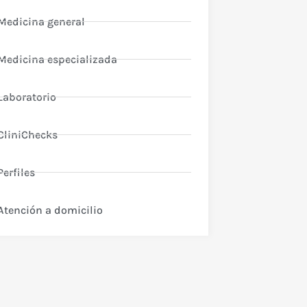
Medicina general
Medicina especializada
Laboratorio
CliniChecks
Perfiles
Atención a domicilio