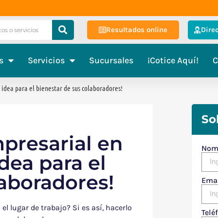
Cotiza
Resultados online
Dire
s
Servicios
Sucursales
¡Cotice Aquí!
C
idea para el bienestar de sus colaboradores!
So
presarial en
Nom
dea para el
laboradores!
Ema
l lugar de trabajo? Si es así, hacerlo
Telé