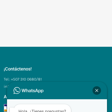
¡Contáctenos!
Tel.: +507 310 0680/81
info@clinilabpanama.com
Aceptamos
Hola, ¿Tienes preguntas?