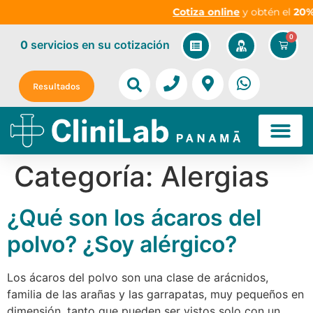
Cotiza online
y obtén el
20% 
0
0
servicios
en su cotización
Resultados
Categoría:
Alergias
¿Qué son los ácaros del
polvo? ¿Soy alérgico?
Los ácaros del polvo son una clase de arácnidos,
familia de las arañas y las garrapatas, muy pequeños en
dimensión, tanto que pueden ser vistos solo con un