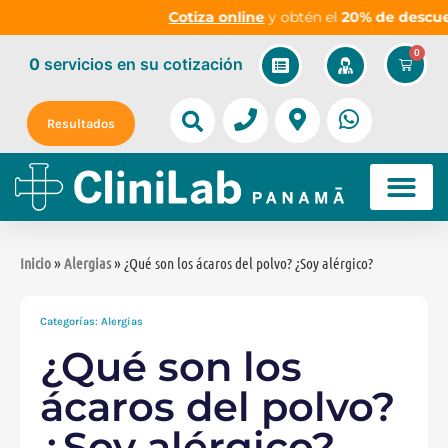
Cotiza online
y obtén el
20% de descuento
0
0
servicios
en su cotización
Resultados
Inicio
»
Alergias
» ¿Qué son los ácaros del polvo? ¿Soy alérgico?
Categorías:
Alergias
¿Qué son los
ácaros del polvo?
¿Soy alérgico?